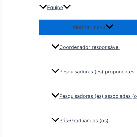
Equipe
Alternar menu
Coordenador responsável
Pesquisadoras (es) proponentes
Pesquisadoras (es) associadas (o
Pós-Graduandas (os)