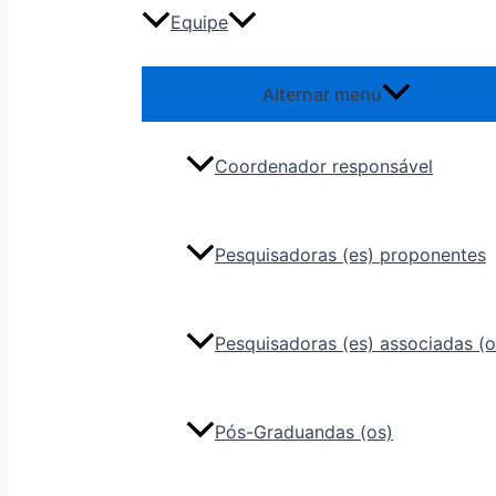
Equipe
Alternar menu
Coordenador responsável
Pesquisadoras (es) proponentes
Pesquisadoras (es) associadas (o
Pós-Graduandas (os)