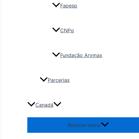
Fapesp
CNPq
Fundação Arymax
Parcerias
Canadá
Alternar menu