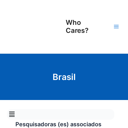
Ir
Main
para
Men
o
Who
conteúdo
Cares?
Brasil
Menu
Pesquisadoras (es) associados