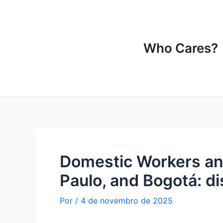
Ir
Navegação
para
de
o
Post
conteúdo
Who Cares?
Domestic Workers and
Paulo, and Bogotá: di
Por
/
4 de novembro de 2025