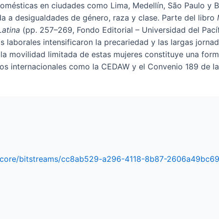
domésticas en ciudades como Lima, Medellín, São Paulo y B
da a desigualdades de género, raza y clase. Parte del libro
Latina
(pp. 257–269, Fondo Editorial – Universidad del Pací
s laborales intensificaron la precariedad y las largas jorn
la movilidad limitada de estas mujeres constituye una form
os internacionales como la CEDAW y el Convenio 189 de la
api/core/bitstreams/cc8ab529-a296-4118-8b87-2606a49bc6