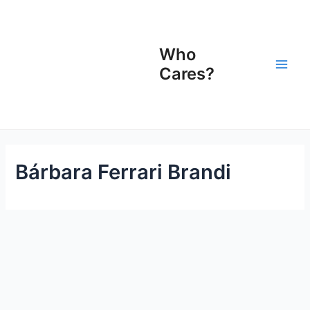
Ir
Main
para
Men
o
Who
conteúdo
Cares?
Bárbara Ferrari Brandi