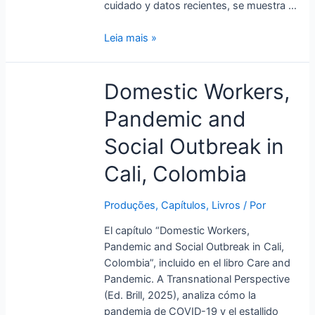
cuidado y datos recientes, se muestra …
Leia mais »
Domestic
Domestic Workers,
Workers,
Pandemic and
Pandemic
and
Social Outbreak in
Social
Outbreak
Cali, Colombia
in
Cali,
Produções
,
Capítulos
,
Livros
/ Por
Colombia
El capítulo “Domestic Workers,
Pandemic and Social Outbreak in Cali,
Colombia”, incluido en el libro Care and
Pandemic. A Transnational Perspective
(Ed. Brill, 2025), analiza cómo la
pandemia de COVID-19 y el estallido