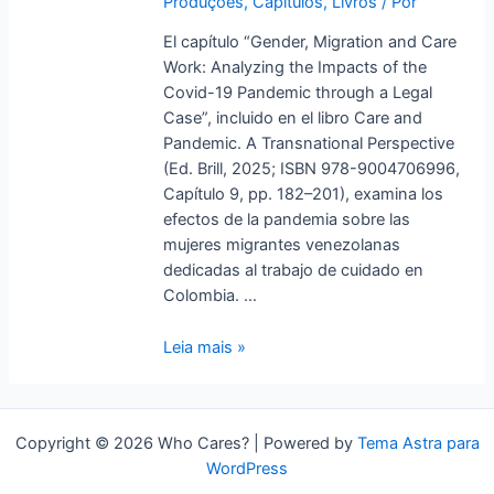
Produções
,
Capítulos
,
Livros
/ Por
Pandemic
through
El capítulo “Gender, Migration and Care
a
Work: Analyzing the Impacts of the
Legal
Covid-19 Pandemic through a Legal
Case
Case”, incluido en el libro Care and
Pandemic. A Transnational Perspective
(Ed. Brill, 2025; ISBN 978-9004706996,
Capítulo 9, pp. 182–201), examina los
efectos de la pandemia sobre las
mujeres migrantes venezolanas
dedicadas al trabajo de cuidado en
Colombia. …
Leia mais »
Copyright © 2026 Who Cares? | Powered by
Tema Astra para
WordPress