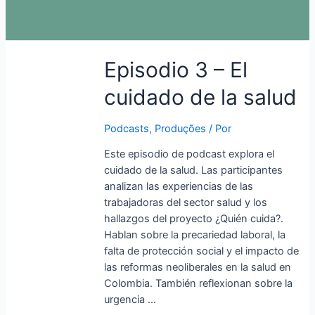
Episodio
Episodio 3 – El
3
cuidado de la salud
–
El
cuidado
Podcasts
,
Produções
/ Por
de
Este episodio de podcast explora el
la
cuidado de la salud. Las participantes
salud
analizan las experiencias de las
trabajadoras del sector salud y los
hallazgos del proyecto ¿Quién cuida?.
Hablan sobre la precariedad laboral, la
falta de protección social y el impacto de
las reformas neoliberales en la salud en
Colombia. También reflexionan sobre la
urgencia …