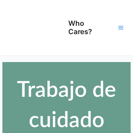
Ir
Main
para
Men
o
Who
conteúdo
Cares?
Trabajo de
cuidado