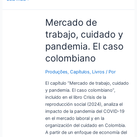
Mercado
Mercado de
de
trabajo, cuidado y
trabajo,
cuidado
pandemia. El caso
y
pandemia.
colombiano
El
caso
Produções
,
Capítulos
,
Livros
/ Por
colombiano
El capítulo “Mercado de trabajo, cuidado
y pandemia. El caso colombiano”,
incluido en el libro Crisis de la
reproducción social (2024), analiza el
impacto de la pandemia del COVID-19
en el mercado laboral y en la
organización del cuidado en Colombia.
A partir de un enfoque de economía del