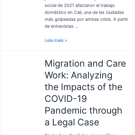
social de 2021 afectaron el trabajo
doméstico en Cali, una de las ciudades
más golpeadas por ambas crisis. A partir
de entrevistas …
Leia mais »
Migration
Migration and Care
and
Work: Analyzing
Care
Work:
the Impacts of the
Analyzing
the
COVID-19
Impacts
Pandemic through
of
the
a Legal Case
COVID-
19