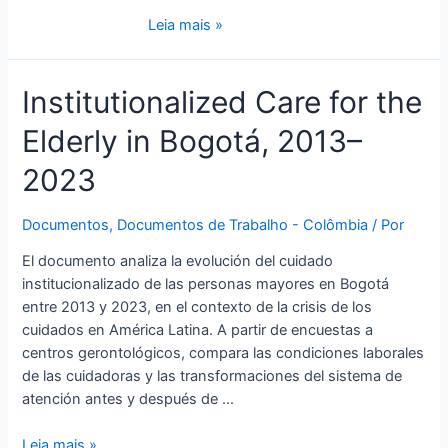
Leia mais »
Institutionalized
Institutionalized Care for the
Care
Elderly in Bogotá, 2013–
for
the
2023
Elderly
in
Documentos
,
Documentos de Trabalho - Colômbia
/ Por
Bogotá,
2013–
El documento analiza la evolución del cuidado
2023
institucionalizado de las personas mayores en Bogotá
entre 2013 y 2023, en el contexto de la crisis de los
cuidados en América Latina. A partir de encuestas a
centros gerontológicos, compara las condiciones laborales
de las cuidadoras y las transformaciones del sistema de
atención antes y después de …
Leia mais »