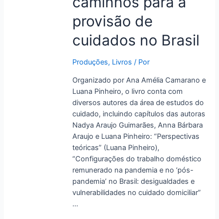
caminhos para a
para
a
provisão de
provisão
cuidados no Brasil
de
cuidados
no
Produções
,
Livros
/ Por
Brasil
Organizado por Ana Amélia Camarano e
Luana Pinheiro, o livro conta com
diversos autores da área de estudos do
cuidado, incluindo capítulos das autoras
Nadya Araujo Guimarães, Anna Bárbara
Araujo e Luana Pinheiro: “Perspectivas
teóricas” (Luana Pinheiro),
“Configurações do trabalho doméstico
remunerado na pandemia e no ‘pós-
pandemia’ no Brasil: desigualdades e
vulnerabilidades no cuidado domiciliar”
…