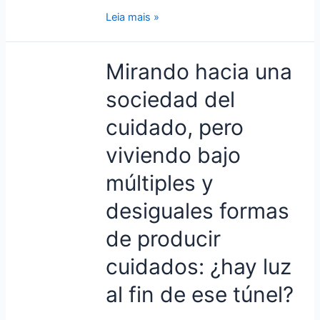
Leia mais »
Mirando
Mirando hacia una
hacia
sociedad del
una
sociedad
cuidado, pero
del
cuidado,
viviendo bajo
pero
múltiples y
viviendo
bajo
desiguales formas
múltiples
y
de producir
desiguales
cuidados: ¿hay luz
formas
de
al fin de ese túnel?
producir
cuidados: