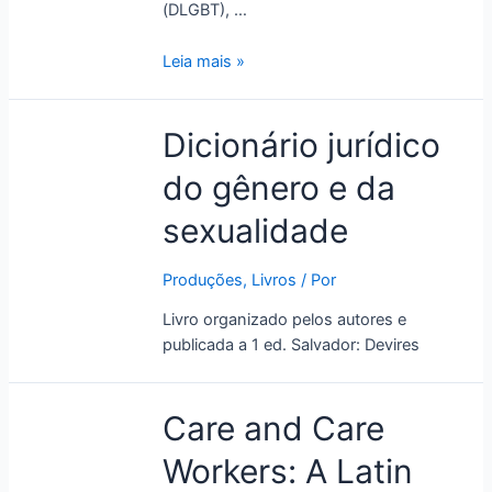
(DLGBT), …
Leia mais »
Dicionário jurídico
do gênero e da
sexualidade
Produções
,
Livros
/ Por
Livro organizado pelos autores e
publicada a 1 ed. Salvador: Devires
Care
Care and Care
and
Workers: A Latin
Care