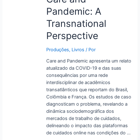
and
Pandemic: A
Pandemic:
A
Transnational
Transnational
Perspective
Perspective
Produções
,
Livros
/ Por
Care and Pandemic apresenta um relato
atualizado da COVID-19 e das suas
consequências por uma rede
interdisciplinar de acadêmicos
transatlânticos que reportam do Brasil,
Colômbia e França. Os estudos de caso
diagnosticam o problema, revelando a
dinâmica sociodemográfica dos
mercados de trabalho de cuidados,
delineando o impacto das plataformas
de cuidados online nas condições do …