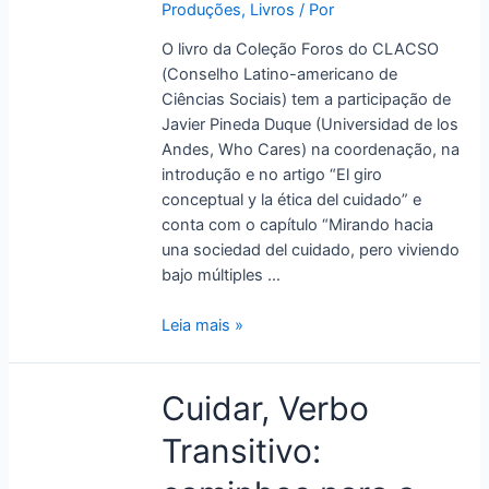
Produções
,
Livros
/ Por
¿hay
luz
O livro da Coleção Foros do CLACSO
al
(Conselho Latino-americano de
fin
Ciências Sociais) tem a participação de
de
Javier Pineda Duque (Universidad de los
ese
Andes, Who Cares) na coordenação, na
túnel?
introdução e no artigo “El giro
conceptual y la ética del cuidado” e
conta com o capítulo “Mirando hacia
una sociedad del cuidado, pero viviendo
bajo múltiples …
Leia mais »
Cuidar,
Cuidar, Verbo
Verbo
Transitivo:
Transitivo:
caminhos