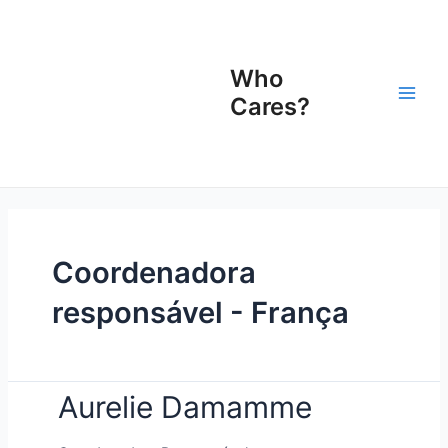
Ir
Main
para
Men
o
Who
conteúdo
Cares?
Coordenadora
responsável - França
Aurelie Damamme