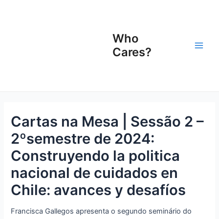
Ir
Navegação
Main
para
de
Men
o
Post
Who
conteúdo
Cares?
Cartas na Mesa | Sessão 2 –
2ºsemestre de 2024:
Construyendo la politica
nacional de cuidados en
Chile: avances y desafíos
Francisca Gallegos apresenta o segundo seminário do