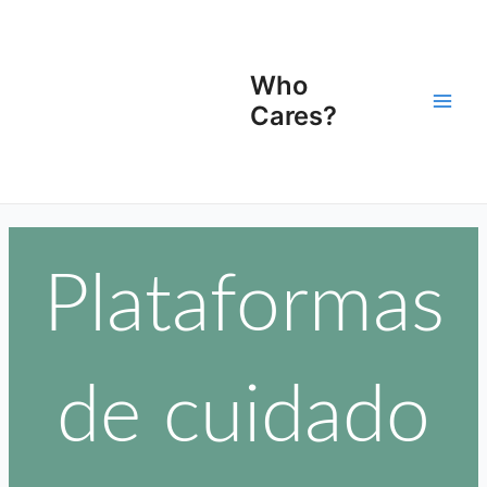
Ir
Main
para
Men
o
Who
conteúdo
Cares?
Plataformas
de cuidado