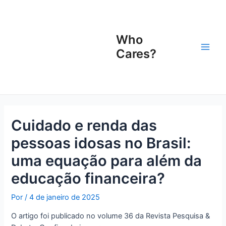
Ir
Navegação
Main
para
de
Men
o
Post
Who
conteúdo
Cares?
Cuidado e renda das
pessoas idosas no Brasil:
uma equação para além da
educação financeira?
Por
/
4 de janeiro de 2025
O artigo foi publicado no volume 36 da Revista Pesquisa &