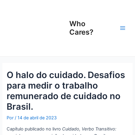
Ir
Navegação
Main
para
de
Men
o
Post
Who
conteúdo
Cares?
O halo do cuidado. Desafios
para medir o trabalho
remunerado de cuidado no
Brasil.
Por
/
14 de abril de 2023
Capítulo publicado no livro
Cuidado, Verbo Transitivo: